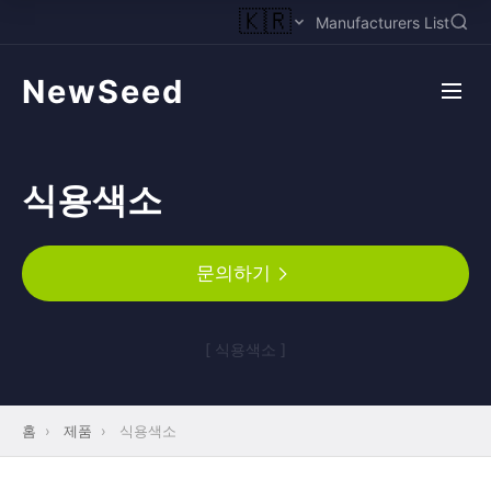
🇰🇷
Manufacturers List
NewSeed
식용색소
문의하기
[ 식용색소 ]
홈
›
제품
›
식용색소