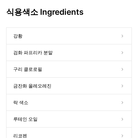
식용색소 Ingredients
강황
검화 파프리카 분말
구리 클로로필
금잔화 올레오레진
락 색소
루테인 오일
리코펜