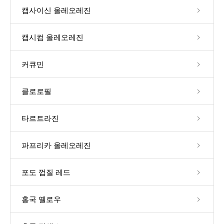
캡사이신 올레오레진
캡시컴 올레오레진
커큐민
클로로필
타르트라진
파프리카 올레오레진
포도 껍질 레드
홍국 옐로우