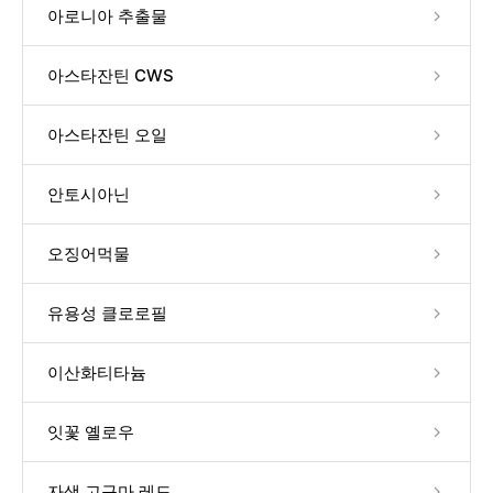
아로니아 추출물
아스타잔틴 CWS
아스타잔틴 오일
안토시아닌
오징어먹물
유용성 클로로필
이산화티타늄
잇꽃 옐로우
자색 고구마 레드