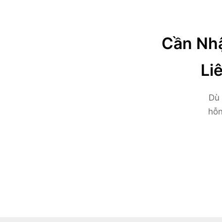
Cần Nhậ
Li
Dù 
hỗn