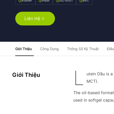
Kosher
Halal
ISO 9001
BRC
Liên Hệ
Giới Thiệu
Công Dụng
Thông Số Kỹ Thuật
Điều
L
utein Dầu is a
Giới Thiệu
MCT).
The oil-based format 
used in softgel capsu