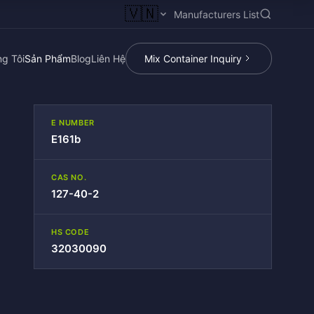
🇻🇳
Manufacturers List
g Tôi
Sản Phẩm
Blog
Liên Hệ
Mix Container Inquiry
E NUMBER
E161b
CAS NO.
127-40-2
HS CODE
32030090