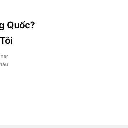
ng Quốc?
Tôi
iner
 mẫu