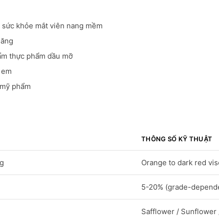
 sức khỏe mắt viên nang mềm
năng
ẩm thực phẩm dầu mỡ
ẻ em
 mỹ phẩm
THÔNG SỐ KỸ THUẬT
ng
Orange to dark red vis
5-20% (grade-depend
Safflower / Sunflower