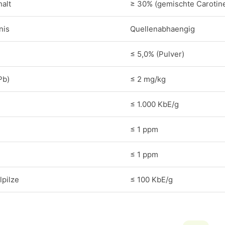
alt
≥ 30% (gemischte Carotin
nis
Quellenabhaengig
≤ 5,0% (Pulver)
Pb)
≤ 2 mg/kg
≤ 1.000 KbE/g
≤ 1 ppm
≤ 1 ppm
pilze
≤ 100 KbE/g