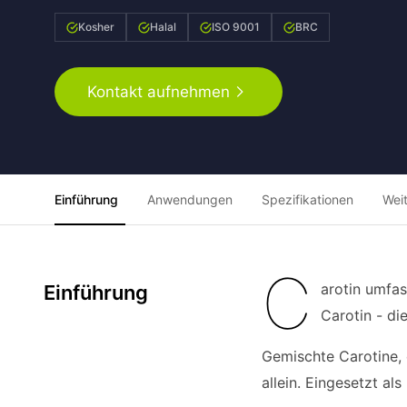
Kosher
Halal
ISO 9001
BRC
Kontakt aufnehmen
Einführung
Anwendungen
Spezifikationen
Wei
C
arotin umfa
Einführung
Carotin - di
Gemischte Carotine, e
allein. Eingesetzt a