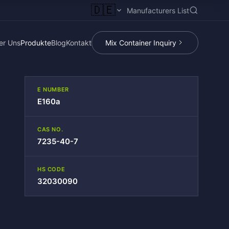
🇩🇪
Manufacturers List
er Uns
Produkte
Blog
Kontakt
Mix Container Inquiry
E NUMBER
E160a
CAS NO.
7235-40-7
HS CODE
32030090