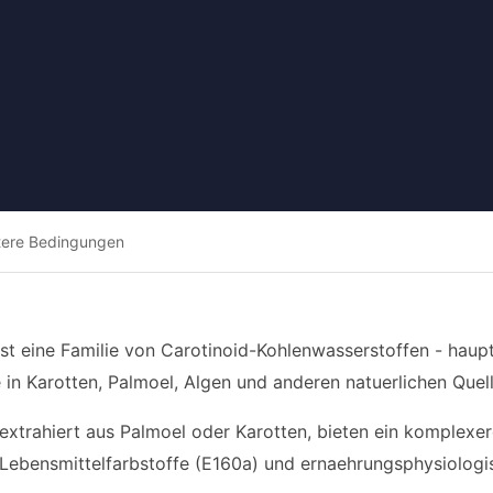
tere Bedingungen
sst eine Familie von Carotinoid-Kohlenwasserstoffen - hau
e in Karotten, Palmoel, Algen und anderen natuerlichen Qu
xtrahiert aus Palmoel oder Karotten, bieten ein komplexere
ls Lebensmittelfarbstoffe (E160a) und ernaehrungsphysiologi