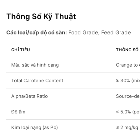
Thông Số Kỹ Thuật
Các loại/cấp độ có sẵn:
Food Grade, Feed Grade
CHỈ TIÊU
THÔNG SỐ 
Màu sắc và hình dạng
Orange to 
Total Carotene Content
≥ 30% (mix
Alpha/Beta Ratio
Source-de
Độ ẩm
≤ 5.0% (p
Kim loại nặng (as Pb)
≤ 2 mg/kg