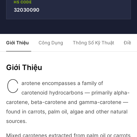
HS CODE
32030090
Giới Thiệu
Công Dụng
Thông Số Kỹ Thuật
Điều 
Giới Thiệu
C
arotene encompasses a family of
carotenoid hydrocarbons — primarily alpha-
carotene, beta-carotene and gamma-carotene —
found in carrots, palm oil, algae and other natural
sources.
Mixed carotenes extracted from palm oil or carrots