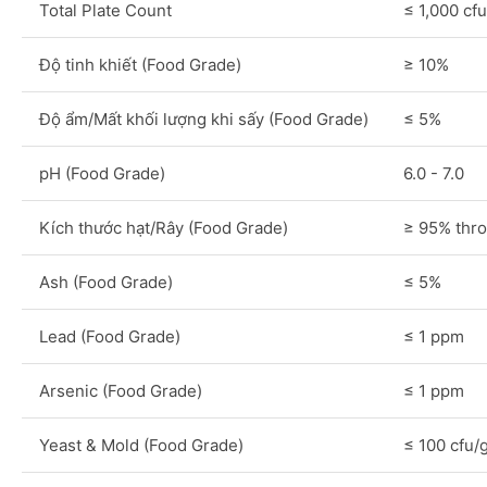
Total Plate Count
≤ 1,000 cfu
Độ tinh khiết (Food Grade)
≥ 10%
Độ ẩm/Mất khối lượng khi sấy (Food Grade)
≤ 5%
pH (Food Grade)
6.0 - 7.0
Kích thước hạt/Rây (Food Grade)
≥ 95% thr
Ash (Food Grade)
≤ 5%
Lead (Food Grade)
≤ 1 ppm
Arsenic (Food Grade)
≤ 1 ppm
Yeast & Mold (Food Grade)
≤ 100 cfu/