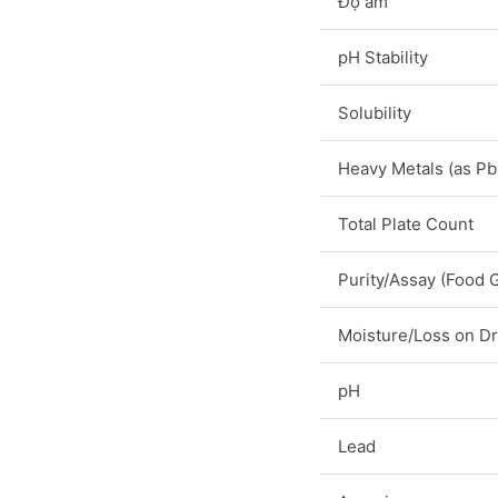
Độ ẩm
pH Stability
Solubility
Heavy Metals (as Pb
Total Plate Count
Purity/Assay (Food 
Moisture/Loss on Dr
pH
Lead