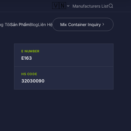
🇻🇳
Manufacturers List
g Tôi
Sản Phẩm
Blog
Liên Hệ
Mix Container Inquiry
E NUMBER
E163
HS CODE
32030090