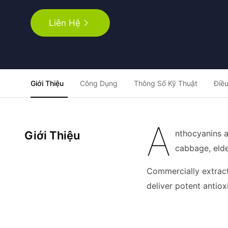
Liên Hệ
Giới Thiệu
Công Dụng
Thông Số Kỹ Thuật
Điều
A
nthocyanins a
Giới Thiệu
cabbage, elde
Commercially extract
deliver potent antiox