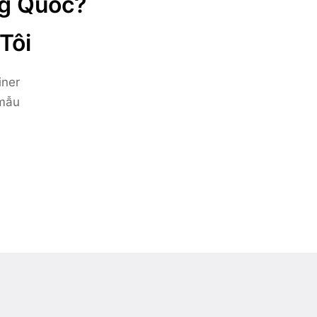
ng Quốc?
Tôi
iner
 mẫu