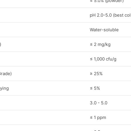
≤ 5.0% (powder)
pH 2.0-5.0 (best colo
Water-soluble
)
≤ 2 mg/kg
≤ 1,000 cfu/g
Grade)
≥ 25%
ying
≤ 5%
3.0 - 5.0
≤ 1 ppm