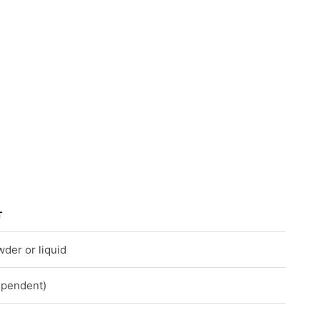
T
der or liquid
ependent)