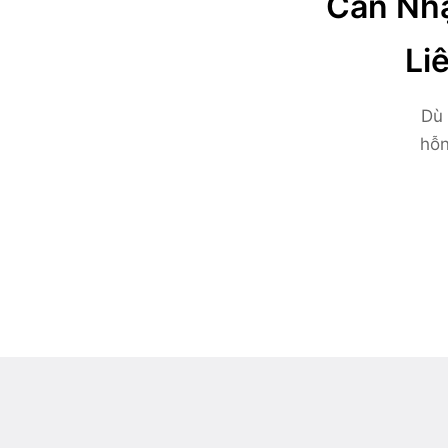
Cần Nhậ
Li
Dù 
hỗn