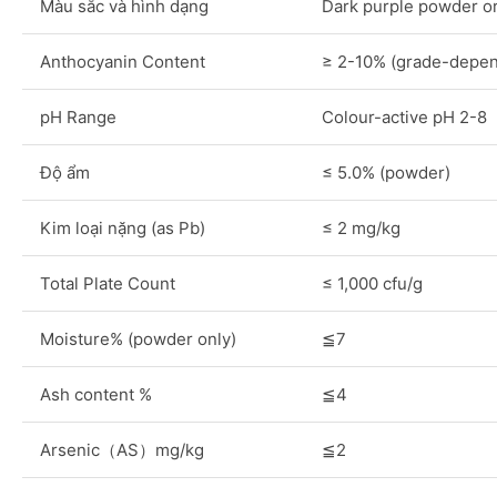
Màu sắc và hình dạng
Dark purple powder or
Anthocyanin Content
≥ 2-10% (grade-depen
pH Range
Colour-active pH 2-8
Độ ẩm
≤ 5.0% (powder)
Kim loại nặng (as Pb)
≤ 2 mg/kg
Total Plate Count
≤ 1,000 cfu/g
Moisture% (powder only)
≦7
Ash content %
≦4
Arsenic（AS）mg/kg
≦2