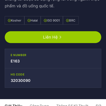
phẩm và đồ uống quốc tế.
Kosher
Halal
ISO 9001
BRC
Liên Hệ
E NUMBER
E163
HS CODE
32030090
Giới Thiệu
Công Dụng
Thông Số Kỹ Thuật
Điều 