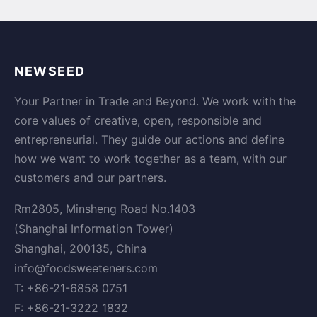
NEWSEED
Your Partner in Trade and Beyond. We work with the
core values of creative, open, responsible and
entrepreneurial. They guide our actions and define
how we want to work together as a team, with our
customers and our partners.
Rm2805, Minsheng Road No.1403
(Shanghai Information Tower)
Shanghai, 200135, China
info@foodsweeteners.com
T: +86-21-6858 0751
F: +86-21-3222 1832