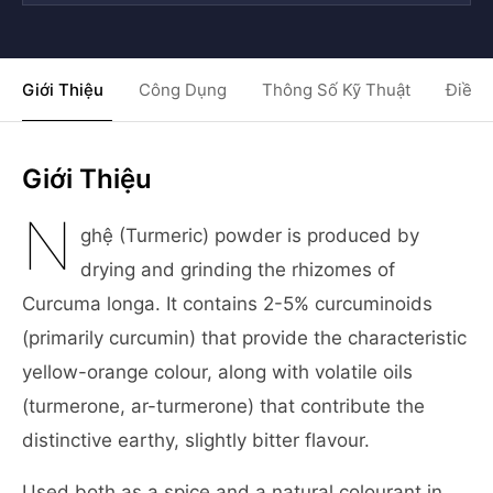
Giới Thiệu
Công Dụng
Thông Số Kỹ Thuật
Điều 
Giới Thiệu
N
ghệ (Turmeric) powder is produced by
drying and grinding the rhizomes of
Curcuma longa. It contains 2-5% curcuminoids
(primarily curcumin) that provide the characteristic
yellow-orange colour, along with volatile oils
(turmerone, ar-turmerone) that contribute the
distinctive earthy, slightly bitter flavour.
Used both as a spice and a natural colourant in