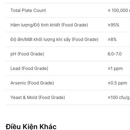
Total Plate Count
≤ 100,000 
Hàm lượng/Độ tinh khiết (Food Grade)
≥95%
Độ ẩm/Mất khối lượng khi sấy (Food Grade)
≤8%
pH (Food Grade)
6.0-7.0
Lead (Food Grade)
≤1 ppm
Arsenic (Food Grade)
≤0.5 ppm
Yeast & Mold (Food Grade)
≤100 cfu/g
Điều Kiện Khác