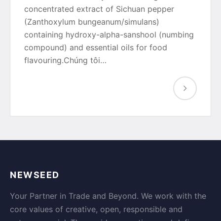
concentrated extract of Sichuan pepper
(Zanthoxylum bungeanum/simulans)
containing hydroxy-alpha-sanshool (numbing
compound) and essential oils for food
flavouring.Chúng tôi…
NEWSEED
Your Partner in Trade and Beyond. We work with the
core values of creative, open, responsible and