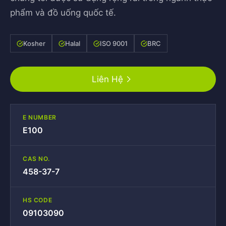
phẩm và đồ uống quốc tế.
Kosher
Halal
ISO 9001
BRC
Liên Hệ
E NUMBER
E100
CAS NO.
458-37-7
HS CODE
09103090