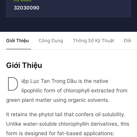
32030090
Giới Thiệu
Công Dụng
Thông Số Kỹ Thuật
Điều 
Giới Thiệu
D
iệp Lục Tan Trong Dầu is the native
lipophilic form of chlorophyll extracted from
green plant matter using organic solvents.
It retains the phytol tail that confers oil solubility.
Unlike water-soluble chlorophyllin derivatives, this
form is designed for fat-based applications: