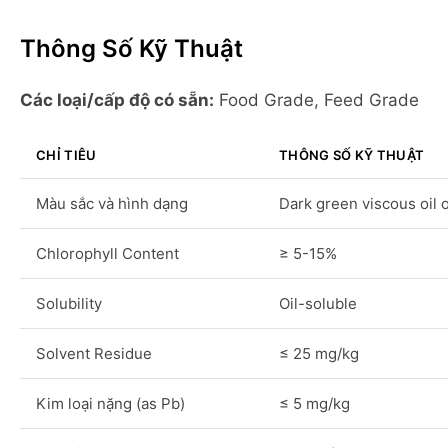
Thông Số Kỹ Thuật
Các loại/cấp độ có sẵn:
Food Grade, Feed Grade
CHỈ TIÊU
THÔNG SỐ KỸ THUẬT
Màu sắc và hình dạng
Dark green viscous oil 
Chlorophyll Content
≥ 5-15%
Solubility
Oil-soluble
Solvent Residue
≤ 25 mg/kg
Kim loại nặng (as Pb)
≤ 5 mg/kg