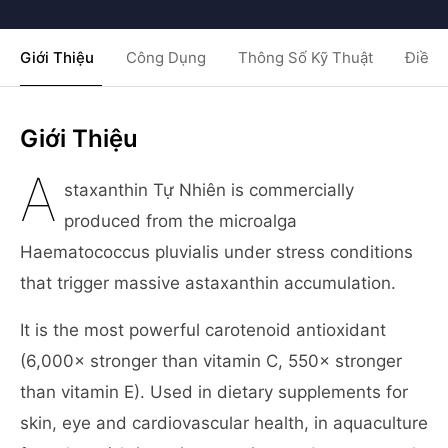
Giới Thiệu
Công Dụng
Thông Số Kỹ Thuật
Điều 
Giới Thiệu
A
staxanthin Tự Nhiên is commercially
produced from the microalga
Haematococcus pluvialis under stress conditions
that trigger massive astaxanthin accumulation.
It is the most powerful carotenoid antioxidant
(6,000× stronger than vitamin C, 550× stronger
than vitamin E). Used in dietary supplements for
skin, eye and cardiovascular health, in aquaculture