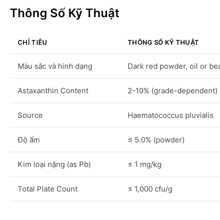
Thông Số Kỹ Thuật
CHỈ TIÊU
THÔNG SỐ KỸ THUẬT
Màu sắc và hình dạng
Dark red powder, oil or be
Astaxanthin Content
2-10% (grade-dependent)
Source
Haematococcus pluvialis
Độ ẩm
≤ 5.0% (powder)
Kim loại nặng (as Pb)
≤ 1 mg/kg
Total Plate Count
≤ 1,000 cfu/g