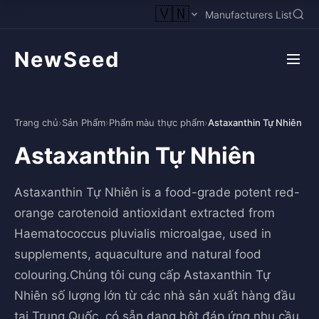
🇻🇳
Manufacturers List
NewSeed
Trang chủ
›
Sản Phẩm
›
Phẩm màu thực phẩm
›
Astaxanthin Tự Nhiên
Astaxanthin Tự Nhiên
Astaxanthin Tự Nhiên is a food-grade potent red-
orange carotenoid antioxidant extracted from
Haematococcus pluvialis microalgae, used in
supplements, aquaculture and natural food
colouring.Chúng tôi cung cấp Astaxanthin Tự
Nhiên số lượng lớn từ các nhà sản xuất hàng đầu
tại Trung Quốc, có sẵn dạng bột đáp ứng nhu cầu