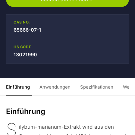
CAS NO.
65666-07-1
HS CODE
13021990
Einführung
Anwendungen
Spezifikationen
Weit
Einführung
S
ilybum-marianum-Extrakt wird aus den