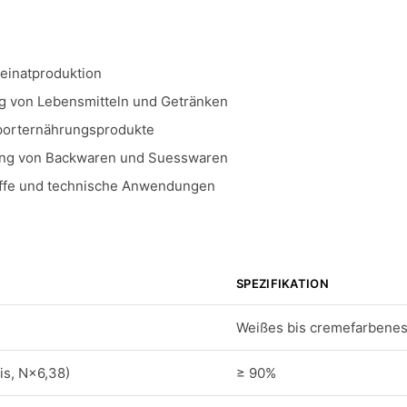
seinatproduktion
g von Lebensmitteln und Getränken
porternährungsprodukte
ung von Backwaren und Suesswaren
toffe und technische Anwendungen
SPEZIFIKATION
Weißes bis cremefarbenes 
is, N×6,38)
≥ 90%