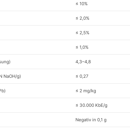
≤ 10%
≤ 2,0%
≤ 2,5%
≤ 1,0%
sung)
4,3–4,8
1N NaOH/g)
≤ 0,27
Pb)
≤ 2 mg/kg
≤ 30.000 KbE/g
Negativ in 0,1 g