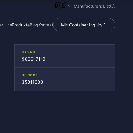
🇩🇪
Manufacturers List
er Uns
Produkte
Blog
Kontakt
Mix Container Inquiry
CAS NO.
9000-71-9
HS CODE
35011000