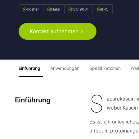
Kosher
Halal
ISO 9001
BRC
Kontakt aufnehmen
Einführung
Anwendungen
Spezifikationen
Wei
S
aeurekasein w
Einführung
wobei Kasein 
Es ist ein unlöslich
direkt in proteinang