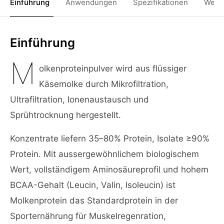
Einführung
Anwendungen
Spezifikationen
Weit
Einführung
M
olkenproteinpulver wird aus flüssiger
Käsemolke durch Mikrofiltration,
Ultrafiltration, Ionenaustausch und
Sprühtrocknung hergestellt.
Konzentrate liefern 35–80% Protein, Isolate ≥90%
Protein. Mit aussergewöhnlichem biologischem
Wert, vollständigem Aminosäureprofil und hohem
BCAA-Gehalt (Leucin, Valin, Isoleucin) ist
Molkenprotein das Standardprotein in der
Sporternährung für Muskelregenration,