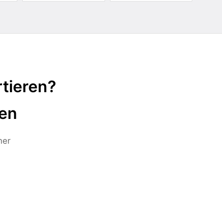
tieren?
ten
ner