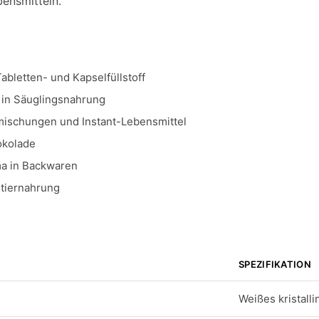
ensmitteln.
bletten- und Kapselfüllstoff
 in Säuglingsnahrung
mischungen und Instant-Lebensmittel
okolade
a in Backwaren
mtiernahrung
SPEZIFIKATION
Weißes kristalli