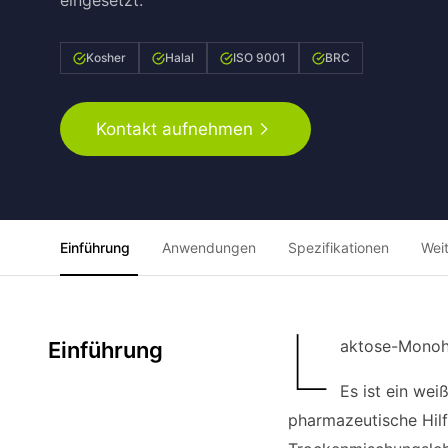
eingesetzt.
Kosher
Halal
ISO 9001
BRC
Kontakt aufnehmen
Einführung
Anwendungen
Spezifikationen
Wei
L
aktose-Monohy
Einführung
Es ist ein wei
pharmazeutische Hilf