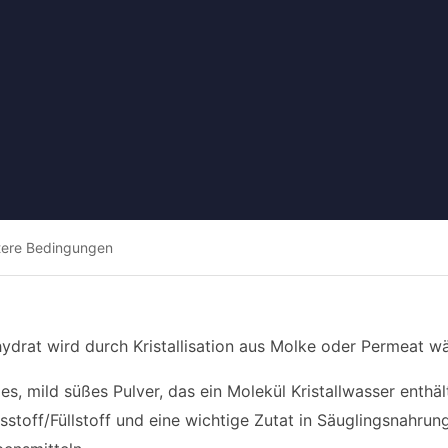
tere Bedingungen
drat wird durch Kristallisation aus Molke oder Permeat w
ßes, mild süßes Pulver, das ein Molekül Kristallwasser enthä
sstoff/Füllstoff und eine wichtige Zutat in Säuglingsnahr