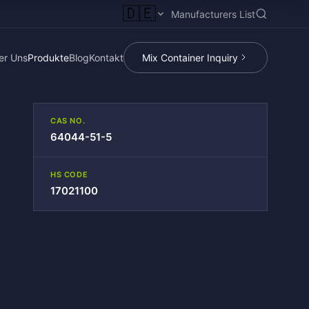
🇩🇪
Manufacturers List
er Uns
Produkte
Blog
Kontakt
Mix Container Inquiry
CAS NO.
64044-51-5
HS CODE
17021100