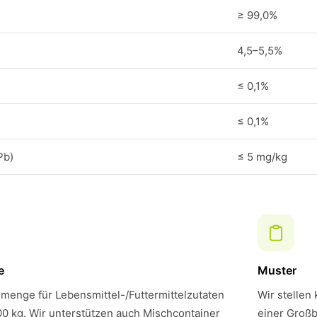
≥ 99,0%
4,5–5,5%
≤ 0,1%
≤ 0,1%
Pb)
≤ 5 mg/kg
e
Muster
menge für Lebensmittel-/Futtermittelzutaten
Wir stellen
00 kg. Wir unterstützen auch Mischcontainer
einer Großb