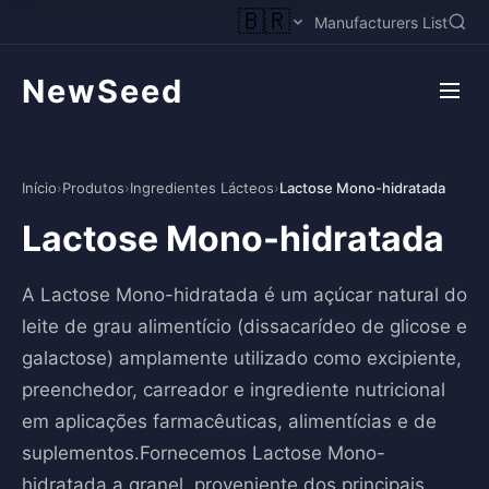
🇧🇷
Manufacturers List
NewSeed
Início
›
Produtos
›
Ingredientes Lácteos
›
Lactose Mono-hidratada
Lactose Mono-hidratada
A Lactose Mono-hidratada é um açúcar natural do
leite de grau alimentício (dissacarídeo de glicose e
galactose) amplamente utilizado como excipiente,
preenchedor, carreador e ingrediente nutricional
em aplicações farmacêuticas, alimentícias e de
suplementos.Fornecemos Lactose Mono-
hidratada a granel, proveniente dos principais