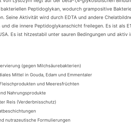
ät von Lysozym liegt auf der beta-1,4-glykosidischen Bin
bakteriellen Peptidoglykan, wodurch grampositive Bakterien
den. Seine Aktivität wird durch EDTA und andere Chelatbild
 und die innere Peptidoglykanschicht freilegen. Es ist als 
SA. Es ist hitzestabil unter sauren Bedingungen und aktiv 
ervierung (gegen Milchsäurebakterien)
diales Mittel in Gouda, Edam und Emmentaler
Fleischprodukten und Meeresfrüchten
und Nahrungsprodukte
er Reis (Verderbnisschutz)
atbeschichtungen
d nutrazeutische Formulierungen