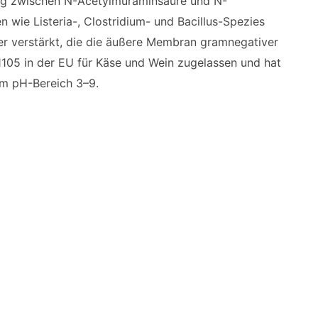
dung zwischen N-Acetylmuraminsäure und N-
 wie Listeria-, Clostridium- und Bacillus-Spezies
ner verstärkt, die die äußere Membran gramnegativer
E1105 in der EU für Käse und Wein zugelassen und hat
im pH-Bereich 3–9.