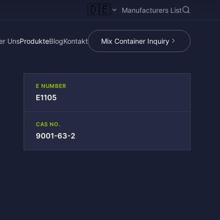
🇩🇪
Manufacturers List
er Uns
Produkte
Blog
Kontakt
Mix Container Inquiry
E NUMBER
E1105
CAS NO.
9001-63-2