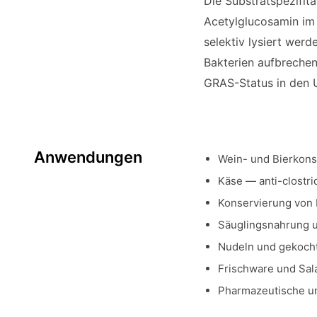
Die Substratspezifit
Acetylglucosamin im 
selektiv lysiert wer
Bakterien aufbrechen
GRAS-Status in den U
Anwendungen
Wein- und Bierkons
Käse — anti-clostri
Konservierung von 
Säuglingsnahrung 
Nudeln und gekocht
Frischware und Sal
Pharmazeutische un