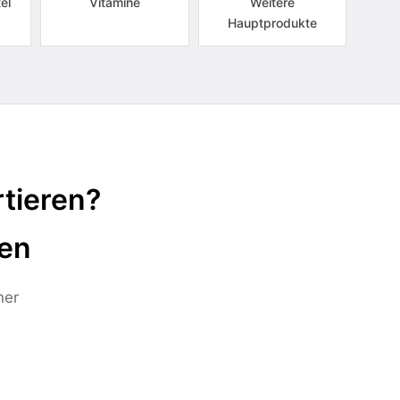
el
Vitamine
Weitere
Hauptprodukte
tieren?
ten
ner