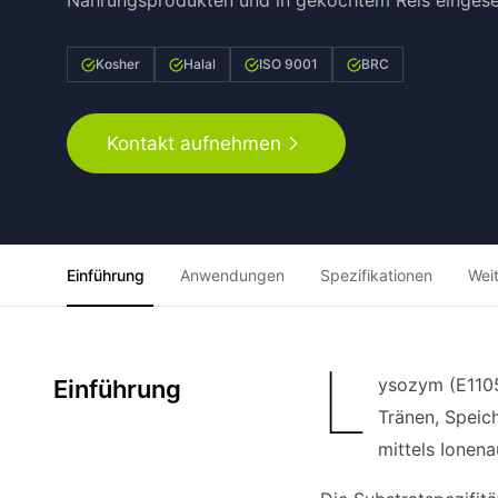
Nahrungsprodukten und in gekochtem Reis eingese
Kosher
Halal
ISO 9001
BRC
Kontakt aufnehmen
Einführung
Anwendungen
Spezifikationen
Wei
L
ysozym (E1105
Einführung
Tränen, Speic
mittels Ionen