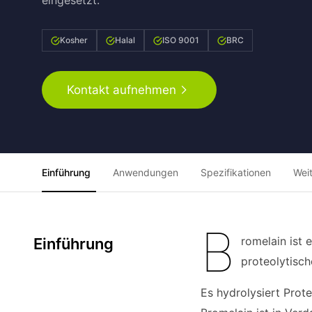
eingesetzt.
Kosher
Halal
ISO 9001
BRC
Kontakt aufnehmen
Einführung
Anwendungen
Spezifikationen
Wei
B
romelain ist
Einführung
proteolytisch
Es hydrolysiert Prot