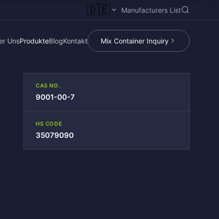
🇩🇪
Manufacturers List
er Uns
Produkte
Blog
Kontakt
Mix Container Inquiry
CAS NO.
9001-00-7
HS CODE
35079090