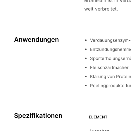
Bromelain ist in Ve
weit verbreitet.
Anwendungen
Verdauungsenzym-
Entzündungshemmen
Sporterholungsern
Fleischzartmacher
Klärung von Protei
Peelingprodukte für
Spezifikationen
ELEMENT