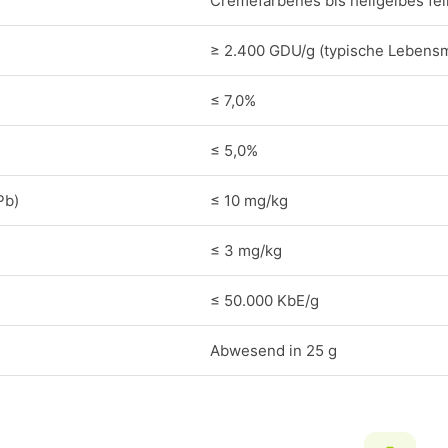
Cremefarbenes bis hellgelbes fei
≥ 2.400 GDU/g (typische Lebensmi
≤ 7,0%
≤ 5,0%
Pb)
≤ 10 mg/kg
≤ 3 mg/kg
≤ 50.000 KbE/g
Abwesend in 25 g