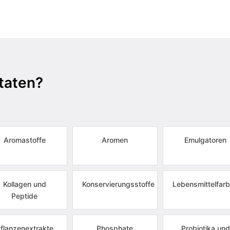
taten?
Aromastoffe
Aromen
Emulgatoren
Kollagen und
Konservierungsstoffe
Lebensmittelfarb
Peptide
flanzenextrakte
Phosphate
Probiotika und