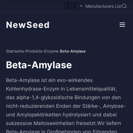
🇩🇪
Manufacturers List
NewSeed
Startseite
›
Produkte
›
Enzyme
›
Beta-Amylase
Beta-Amylase
Beta-Amylase ist ein exo-wirkendes
Kohlenhydrase-Enzym in Lebensmittelqualität,
das alpha-1,4-glykosidische Bindungen von den
nicht-reduzierenden Enden der Stärke-, Amylose-
und Amylopektinketten hydrolysiert und dabei
sukzessive Maltoseeinheiten freisetzt.Wir liefern
Beta-Amylase in Großgebinden von führenden