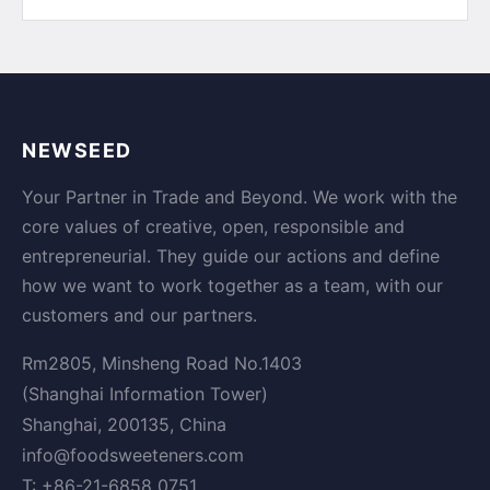
NEWSEED
Your Partner in Trade and Beyond. We work with the
core values of creative, open, responsible and
entrepreneurial. They guide our actions and define
how we want to work together as a team, with our
customers and our partners.
Rm2805, Minsheng Road No.1403
(Shanghai Information Tower)
Shanghai, 200135, China
info@foodsweeteners.com
T: +86-21-6858 0751