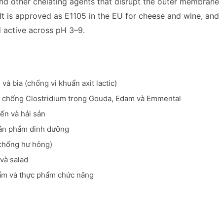
 other chelating agents that disrupt the outer membrane 
It is approved as E1105 in the EU for cheese and wine, and 
d active across pH 3–9.
à bia (chống vi khuẩn axit lactic)
 chống Clostridium trong Gouda, Edam và Emmental
iến và hải sản
sản phẩm dinh dưỡng
(chống hư hỏng)
 và salad
ẩm và thực phẩm chức năng