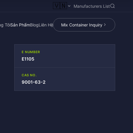
🇻🇳
Manufacturers List
g Tôi
Sản Phẩm
Blog
Liên Hệ
Mix Container Inquiry
E NUMBER
E1105
CAS NO.
9001-63-2