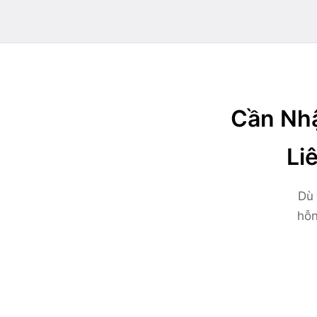
Cần Nhậ
Li
Dù 
hỗn