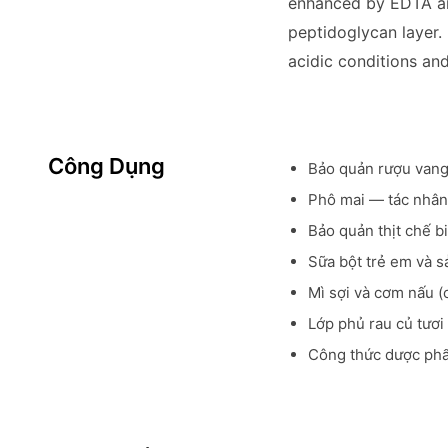
enhanced by EDTA and
peptidoglycan layer. 
acidic conditions an
Công Dụng
Bảo quản rượu vang v
Phô mai — tác nhân
Bảo quản thịt chế b
Sữa bột trẻ em và 
Mì sợi và cơm nấu 
Lớp phủ rau củ tươi
Công thức dược ph