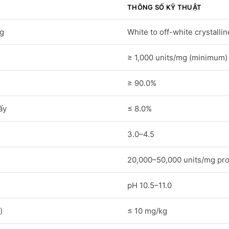
THÔNG SỐ KỸ THUẬT
ng
White to off-white crystall
≥ 1,000 units/mg (minimum)
≥ 90.0%
ấy
≤ 8.0%
3.0–4.5
20,000–50,000 units/mg pro
pH 10.5–11.0
)
≤ 10 mg/kg