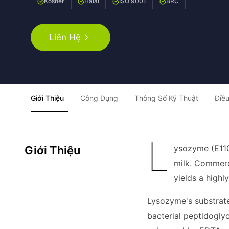
Kosher
Halal
ISO 9001
BRC
Liên Hệ
Giới Thiệu
Công Dụng
Thông Số Kỹ Thuật
Điều
L
ysozyme (E110
Giới Thiệu
milk. Commerc
yields a highl
Lysozyme's substrate
bacterial peptidoglyc