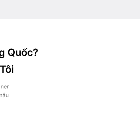
ng Quốc?
Tôi
iner
 mẫu