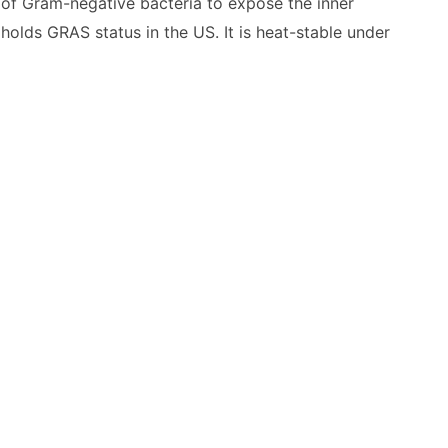
of Gram-negative bacteria to expose the inner
holds GRAS status in the US. It is heat-stable under