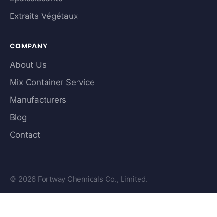
Extraits Végétaux
COMPANY
About Us
Mix Container Service
Manufacturers
Blog
Contact
© 2026 Fortway Chemicals Co., Limited.