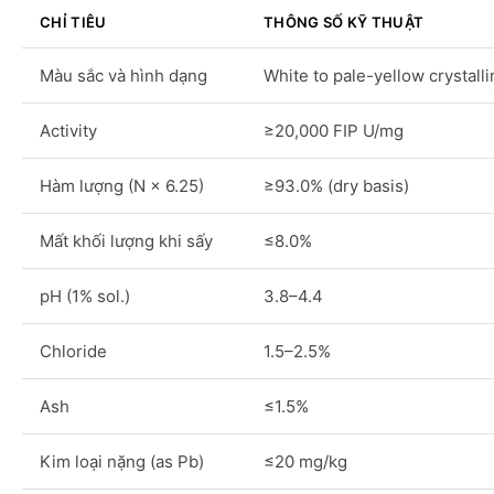
CHỈ TIÊU
THÔNG SỐ KỸ THUẬT
Màu sắc và hình dạng
White to pale-yellow crystall
Activity
≥20,000 FIP U/mg
Hàm lượng (N × 6.25)
≥93.0% (dry basis)
Mất khối lượng khi sấy
≤8.0%
pH (1% sol.)
3.8–4.4
Chloride
1.5–2.5%
Ash
≤1.5%
Kim loại nặng (as Pb)
≤20 mg/kg