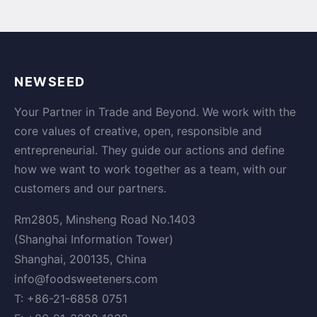
NEWSEED
Your Partner in Trade and Beyond. We work with the
core values of creative, open, responsible and
entrepreneurial. They guide our actions and define
how we want to work together as a team, with our
customers and our partners.
Rm2805, Minsheng Road No.1403
(Shanghai Information Tower)
Shanghai, 200135, China
info@foodsweeteners.com
T: +86-21-6858 0751