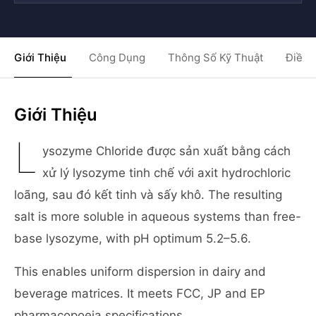
Giới Thiệu
Công Dụng
Thông Số Kỹ Thuật
Điều 
Giới Thiệu
L
ysozyme Chloride được sản xuất bằng cách
xử lý lysozyme tinh chế với axit hydrochloric
loãng, sau đó kết tinh và sấy khô. The resulting
salt is more soluble in aqueous systems than free-
base lysozyme, with pH optimum 5.2–5.6.
This enables uniform dispersion in dairy and
beverage matrices. It meets FCC, JP and EP
pharmacopoeia specifications.