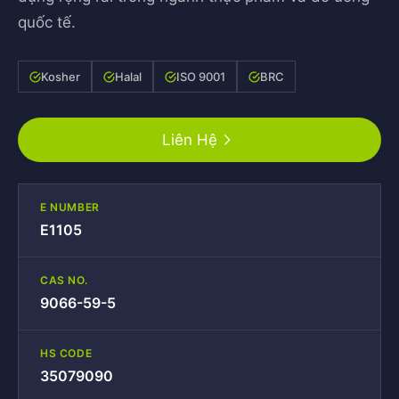
quốc tế.
Kosher
Halal
ISO 9001
BRC
Liên Hệ
E NUMBER
E1105
CAS NO.
9066-59-5
HS CODE
35079090