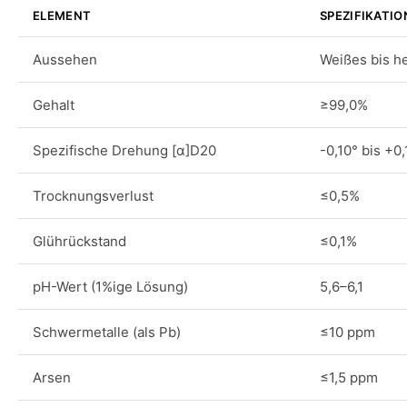
ELEMENT
SPEZIFIKATIO
Aussehen
Weißes bis he
Gehalt
≥99,0%
Spezifische Drehung [α]D20
-0,10° bis +0,
Trocknungsverlust
≤0,5%
Glührückstand
≤0,1%
pH-Wert (1%ige Lösung)
5,6–6,1
Schwermetalle (als Pb)
≤10 ppm
Arsen
≤1,5 ppm