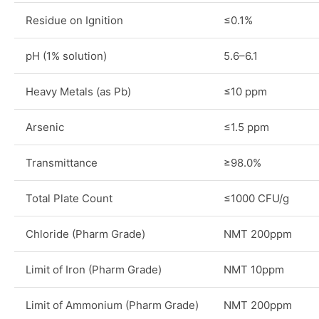
Residue on Ignition
≤0.1%
pH (1% solution)
5.6–6.1
Heavy Metals (as Pb)
≤10 ppm
Arsenic
≤1.5 ppm
Transmittance
≥98.0%
Total Plate Count
≤1000 CFU/g
Chloride (Pharm Grade)
NMT 200ppm
Limit of Iron (Pharm Grade)
NMT 10ppm
Limit of Ammonium (Pharm Grade)
NMT 200ppm