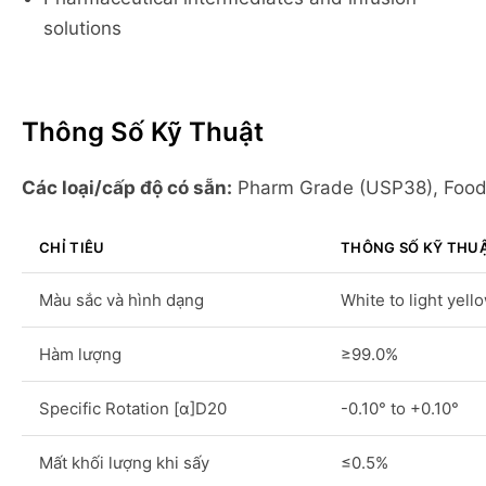
solutions
Thông Số Kỹ Thuật
Các loại/cấp độ có sẵn:
Pharm Grade (USP38), Food
CHỈ TIÊU
THÔNG SỐ KỸ THU
Màu sắc và hình dạng
White to light yell
Hàm lượng
≥99.0%
Specific Rotation [α]D20
-0.10° to +0.10°
Mất khối lượng khi sấy
≤0.5%