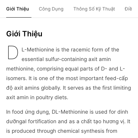
Giới Thiệu
Công Dụng
Thông Số Kỹ Thuật
Điều 
Giới Thiệu
D
L-Methionine is the racemic form of the
essential sulfur-containing axit amin
methionine, comprising equal parts of D- and L-
isomers. It is one of the most important feed-cấp
độ axit amins globally. It serves as the first limiting
axit amin in poultry diets.
In food ứng dụng, DL-Methionine is used for dinh
dưỡngal fortification and as a chất tạo hương vị. It
is produced through chemical synthesis from