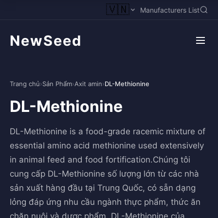
🇻🇳
Manufacturers List
NewSeed
Trang chủ
›
Sản Phẩm
›
Axit amin
›
DL-Methionine
DL-Methionine
DL-Methionine is a food-grade racemic mixture of
essential amino acid methionine used extensively
in animal feed and food fortification.Chúng tôi
cung cấp DL-Methionine số lượng lớn từ các nhà
sản xuất hàng đầu tại Trung Quốc, có sẵn dạng
lỏng đáp ứng nhu cầu ngành thực phẩm, thức ăn
chăn nuôi và dược phẩm. DL-Methionine của