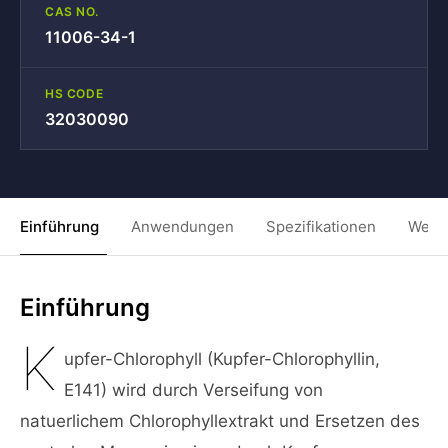
CAS NO.
11006-34-1
HS CODE
32030090
Einführung
Anwendungen
Spezifikationen
Weit
Einführung
K
upfer-Chlorophyll (Kupfer-Chlorophyllin,
E141) wird durch Verseifung von
natuerlichem Chlorophyllextrakt und Ersetzen des