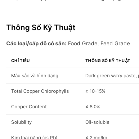
Thông Số Kỹ Thuật
Các loại/cấp độ có sẵn:
Food Grade, Feed Grade
CHỈ TIÊU
THÔNG SỐ KỸ THUẬT
Màu sắc và hình dạng
Dark green waxy paste, 
Total Copper Chlorophylls
≥ 10-15%
Copper Content
≤ 8.0%
Solubility
Oil-soluble
Kim loại nặng (as Pb)
≤ 2 mg/kg