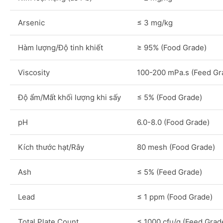
Arsenic
≤ 3 mg/kg
Hàm lượng/Độ tinh khiết
≥ 95% (Food Grade)
Viscosity
100-200 mPa.s (Feed Gr
Độ ẩm/Mất khối lượng khi sấy
≤ 5% (Food Grade)
pH
6.0-8.0 (Food Grade)
Kích thước hạt/Rây
80 mesh (Food Grade)
Ash
≤ 5% (Feed Grade)
Lead
≤ 1 ppm (Food Grade)
Total Plate Count
≤ 1000 cfu/g (Feed Grad