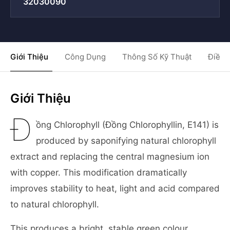
32030090
Giới Thiệu
Công Dụng
Thông Số Kỹ Thuật
Điều 
Giới Thiệu
Đ
ồng Chlorophyll (Đồng Chlorophyllin, E141) is
produced by saponifying natural chlorophyll
extract and replacing the central magnesium ion
with copper. This modification dramatically
improves stability to heat, light and acid compared
to natural chlorophyll.
This produces a bright, stable green colour.