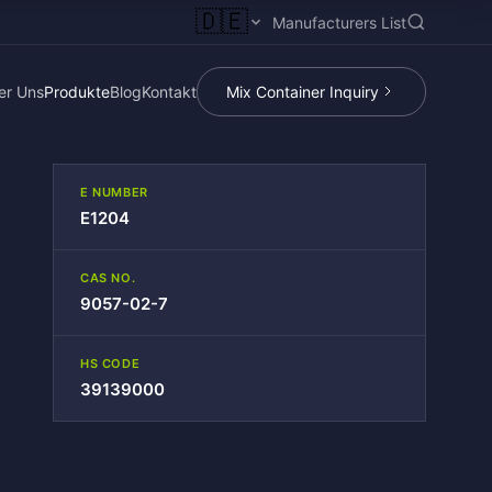
🇩🇪
Manufacturers List
er Uns
Produkte
Blog
Kontakt
Mix Container Inquiry
E NUMBER
E1204
CAS NO.
9057-02-7
HS CODE
39139000