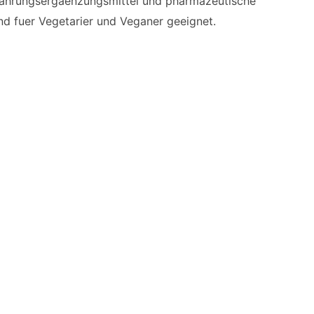
 Nahrungsergaenzungsmittel und pharmazeutische
und fuer Vegetarier und Veganer geeignet.