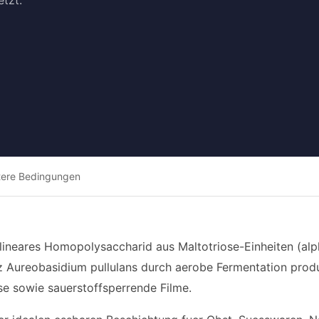
tzt.
tere Bedingungen
in lineares Homopolysaccharid aus Maltotriose-Einheiten (al
z Aureobasidium pullulans durch aerobe Fermentation produz
e sowie sauerstoffsperrende Filme.