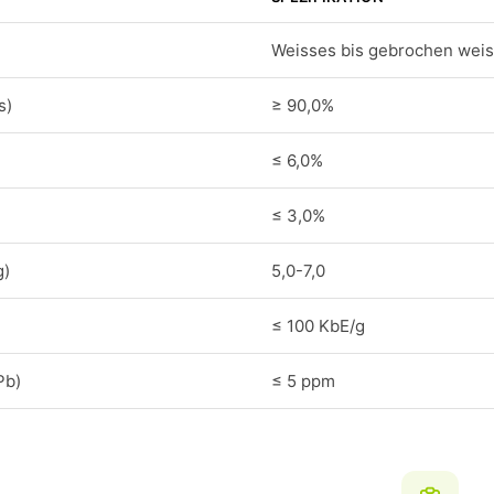
Weisses bis gebrochen weis
s)
≥ 90,0%
≤ 6,0%
≤ 3,0%
g)
5,0-7,0
≤ 100 KbE/g
Pb)
≤ 5 ppm