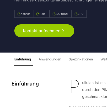
Nahrungsergaenzungsmittelbeschichtungen eingese
Kosher
Halal
ISO 9001
BRC
Kontakt aufnehmen
Einführung
Anwendungen
Spezifikationen
Wei
P
ullulan ist e
Einführung
durch den Pil
geschmacklos