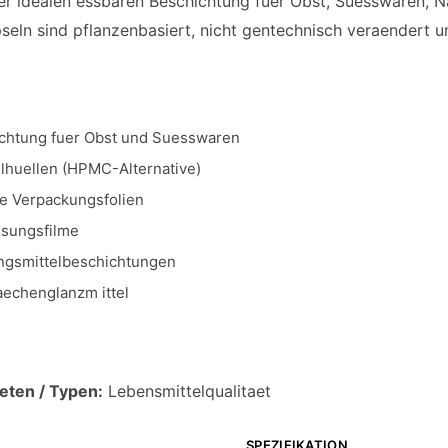
ner idealen essbaren Beschichtung fuer Obst, Suesswaren,
pseln sind pflanzenbasiert, nicht gentechnisch veraendert 
chtung fuer Obst und Suesswaren
lhuellen (HPMC-Alternative)
e Verpackungsfolien
esungsfilme
gsmittelbeschichtungen
aechenglanzm ittel
eten / Typen:
Lebensmittelqualitaet
SPEZIFIKATION