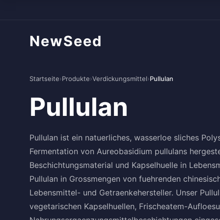
NewSeed
Startseite
›
Produkte
›
Verdickungsmittel
›
Pullulan
Pullulan
Pullulan ist ein natuerliches, wasserloe sliches Pol
Fermentation von Aureobasidium pullulans hergestell
Beschichtungsmaterial und Kapselhuelle in Lebens
Pullulan in Grossmengen von fuehrenden chinesisch
Lebensmittel- und Getraenkehersteller. Unser Pullu
vegetarischen Kapselhuellen, Frischeatem-Aufloes