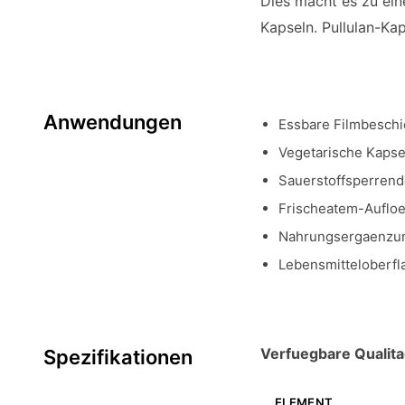
Dies macht es zu ei
Kapseln. Pullulan-Ka
Anwendungen
Essbare Filmbeschi
Vegetarische Kapse
Sauerstoffsperrend
Frischeatem-Auflo
Nahrungsergaenzun
Lebensmitteloberfl
Verfuegbare Qualita
Spezifikationen
ELEMENT