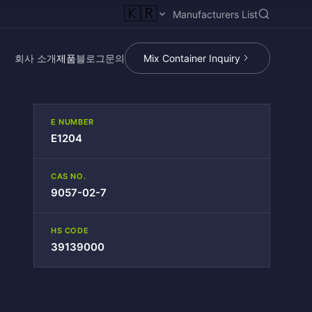
🇰🇷
Manufacturers List
회사 소개
제품
블로그
문의
Mix Container Inquiry
E NUMBER
E1204
CAS NO.
9057-02-7
HS CODE
39139000