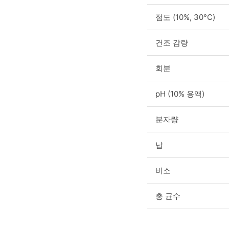
점도 (10%, 30°C)
건조 감량
회분
pH (10% 용액)
분자량
납
비소
총 균수