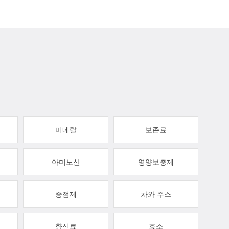
미네랄
보존료
아미노산
영양보충제
증점제
차와 주스
향신료
효소