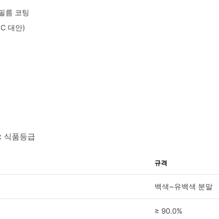
 필름 코팅
C 대안)
:
식품등급
규격
백색~유백색 분말
≥ 90.0%