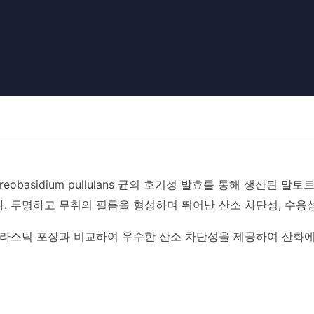
reobasidium pullulans 균의 호기성 발효를 통해 생산된 말토
. 투명하고 무취의 필름을 형성하며 뛰어난 산소 차단성, 수용성
플라스틱 포장과 비교하여 우수한 산소 차단성을 제공하여 산화에