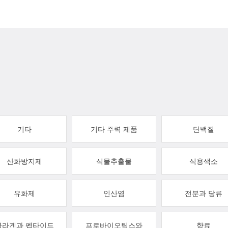
기타
기타 주력 제품
단백질
산화방지제
식물추출물
식용색소
유화제
인산염
전분과 당류
콜라겐과 펩타이드
프로바이오틱스와
향료