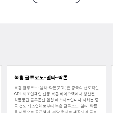
복흥 글루코노-델타-락톤
복흥 글루코노-델타-락톤(GDL)은 중국의 선도적인
GDL 제조업체인 산동 복흥 바이오텍에서 생산된
식품등급 글루콘산 환형 에스테르입니다.저희는 중
국 선도 제조업체로부터 복흥 글루코노-델타-락톤
을 대량으로 공급하며, 분말 형태로 제공되어 글로