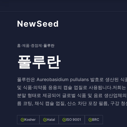
NewSeed
홈
›
제품
›
증점제
›
풀루란
풀루란
풀루란은 Aureobasidium pullulans 발효로 생
및 식품·의약품 응용의 캡슐 껍질로 사용됩니다.저희는
분말 형태로 제공되어 글로벌 식품 및 음료 생산업체의
름 코팅, 채식 캡슐 껍질, 산소 차단 포장 필름, 구강
Kosher
Halal
ISO 9001
BRC