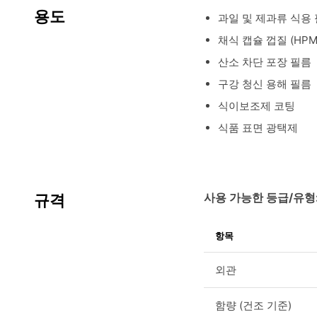
용도
과일 및 제과류 식용
채식 캡슐 껍질 (HPM
산소 차단 포장 필름
구강 청신 용해 필름
식이보조제 코팅
식품 표면 광택제
사용 가능한 등급/유형
규격
항목
외관
함량 (건조 기준)