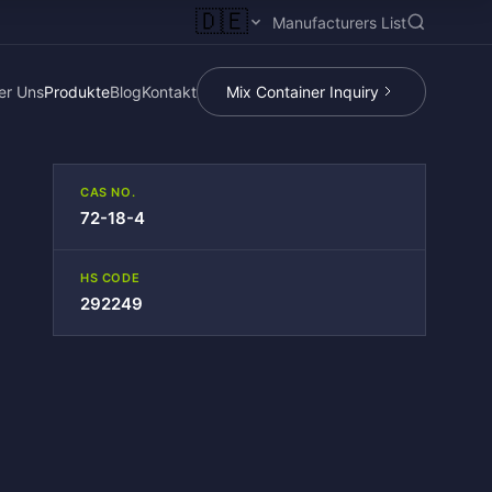
🇩🇪
Manufacturers List
er Uns
Produkte
Blog
Kontakt
Mix Container Inquiry
CAS NO.
72-18-4
HS CODE
292249