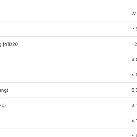
We
≥ 
g [α]D20
+2
≤ 
≤ 
ung)
5,
Pb)
≤ 
≤ 
≤ 