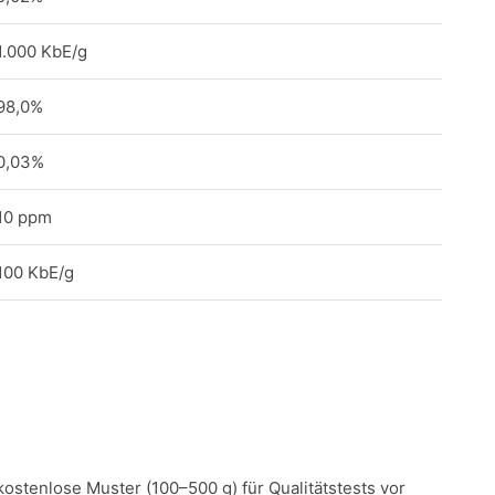
1.000 KbE/g
98,0%
0,03%
10 ppm
100 KbE/g
 kostenlose Muster (100–500 g) für Qualitätstests vor