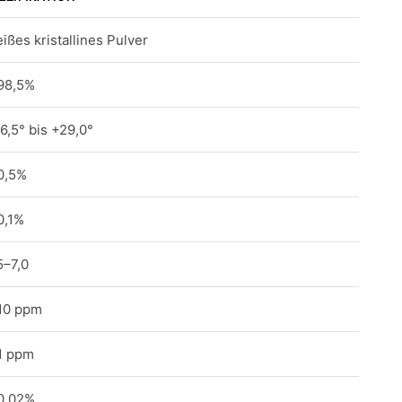
ißes kristallines Pulver
98,5%
6,5° bis +29,0°
0,5%
0,1%
5–7,0
10 ppm
1 ppm
0,02%