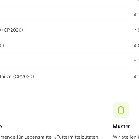
≤ 
) (CP2020)
≥ 
0)
≤ 
≤ 
pilze (CP2020)
≤ 
e
Muster
menge für Lebensmittel-/Futtermittelzutaten
Wir stellen