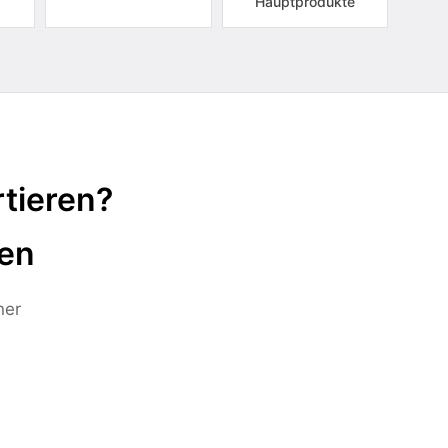
Hauptprodukte
tieren?
ten
ner