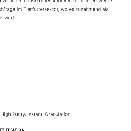
h veränderten Bakterienstämmen für eine effiziente
chfrage im Tierfuttersektor, wo es zunehmend als
t wird.
gh Purity, Instant, Granulation
EZIFIKATION