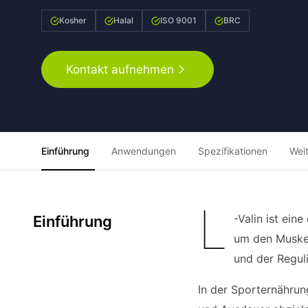
Kosher
Halal
ISO 9001
BRC
Kontakt aufnehmen
Einführung
Anwendungen
Spezifikationen
Wei
L
-Valin ist ein
Einführung
um den Muskel
und der Reguli
In der Sporternährun