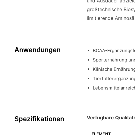
und Ausdauer abziele
großtechnische Biosy
limitierende Aminosä
Anwendungen
BCAA-Ergänzungsfo
Sporternährung un
Klinische Ernährun
Tierfutterergänzun
Lebensmittelanrei
Verfügbare Qualität
Spezifikationen
ELEMENT