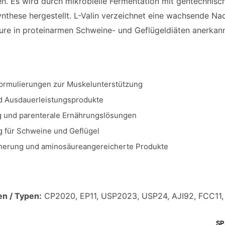
n. Es wird durch mikrobielle Fermentation mit gentechnisc
nthese hergestellt. L-Valin verzeichnet eine wachsende Na
ure in proteinarmen Schweine- und Geflügeldiäten anerkann
rmulierungen zur Muskelunterstützung
d Ausdauerleistungsprodukte
g und parenterale Ernährungslösungen
g für Schweine und Geflügel
cherung und aminosäureangereicherte Produkte
en / Typen:
CP2020, EP11, USP2023, USP24, AJI92, FCC11, Hi
SP