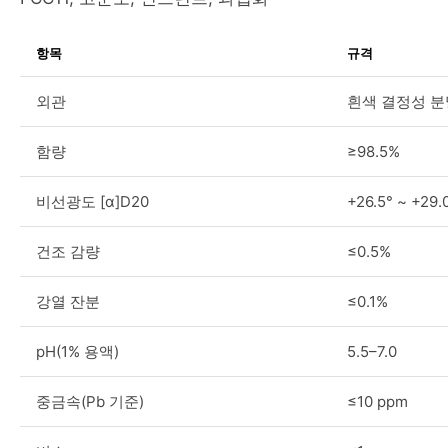
항목
규격
외관
흰색 결정성 분
함량
≥98.5%
비선광도 [α]D20
+26.5° ~ +29.
건조 감량
≤0.5%
강열 잔분
≤0.1%
pH(1% 용액)
5.5–7.0
중금속(Pb 기준)
≤10 ppm