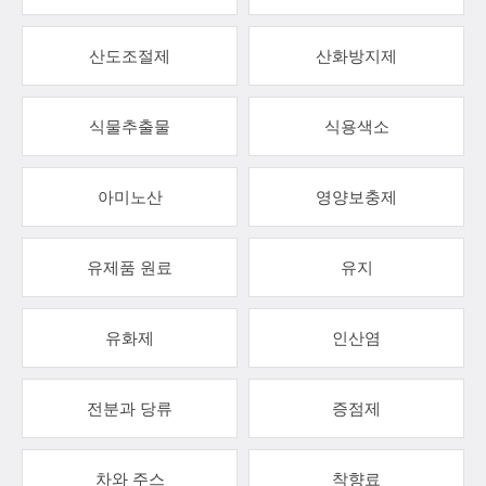
산도조절제
산화방지제
식물추출물
식용색소
아미노산
영양보충제
유제품 원료
유지
유화제
인산염
전분과 당류
증점제
차와 주스
착향료