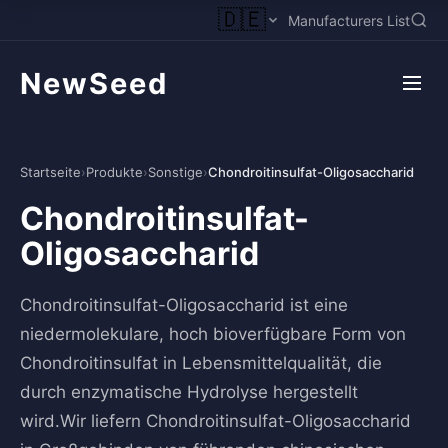
🇩🇪
Manufacturers List
NewSeed
Startseite
›
Produkte
›
Sonstige
›
Chondroitinsulfat-Oligosaccharid
Chondroitinsulfat-
Oligosaccharid
Chondroitinsulfat-Oligosaccharid ist eine
niedermolekulare, hoch bioverfügbare Form von
Chondroitinsulfat in Lebensmittelqualität, die
durch enzymatische Hydrolyse hergestellt
wird.Wir liefern Chondroitinsulfat-Oligosaccharid