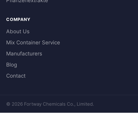
Pflanzenextrakte
COMPANY
About Us
Mix Container Service
Manufacturers
Blog
Contact
© 2026 Fortway Chemicals Co., Limited.