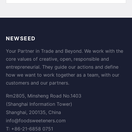
NEWSEED
Your Partner in Trade and Beyond. We work with the
core values of creative, open, responsible and
entrepreneurial. They guide our actions and define
how we want to work together as a team, with our
customers and our partners.
Rm2805, Minsheng Road No.1403
(Shanghai Information Tower)
Shanghai, 200135, China
info@foodsweeteners.com
T: +86-21-6858 0751