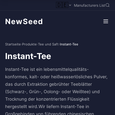
🇩🇪
Manufacturers List
NewSeed
Startseite
›
Produkte
›
Tee und Saft
›
Instant-Tee
Instant-Tee
Instant-Tee ist ein lebensmittelqualitäts-
konformes, kalt- oder heißwasserlösliches Pulver,
das durch Extraktion gebrühter Teeblätter
(Schwarz-, Grün-, Oolong- oder Weißtee) und
Trocknung der konzentrierten Flüssigkeit
hergestellt wird.Wir liefern Instant-Tee in
Großgebinden von führenden chinesischen