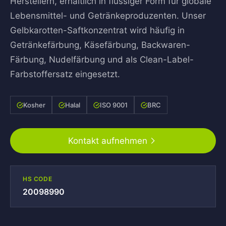
Herstellern, erhältlich in flüssiger Form für globale
Lebensmittel- und Getränkeproduzenten. Unser
Gelbkarotten-Saftkonzentrat wird häufig in
Getränkefärbung, Käsefärbung, Backwaren-
Färbung, Nudelfärbung und als Clean-Label-
Farbstoffersatz eingesetzt.
Kosher
Halal
ISO 9001
BRC
Kontakt aufnehmen
HS CODE
20098990