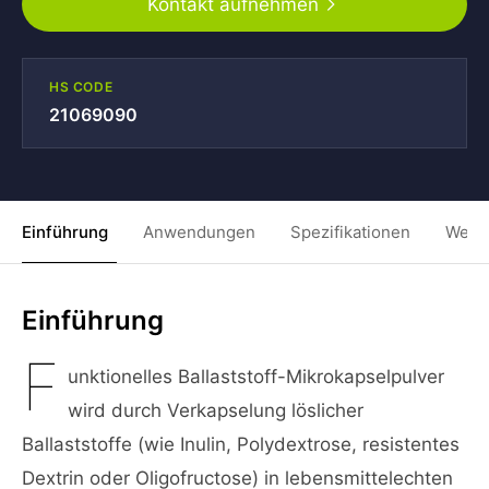
Kontakt aufnehmen
HS CODE
21069090
Einführung
Anwendungen
Spezifikationen
Weit
Einführung
F
unktionelles Ballaststoff-Mikrokapselpulver
wird durch Verkapselung löslicher
Ballaststoffe (wie Inulin, Polydextrose, resistentes
Dextrin oder Oligofructose) in lebensmittelechten