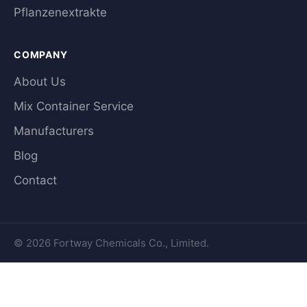
Pflanzenextrakte
COMPANY
About Us
Mix Container Service
Manufacturers
Blog
Contact
© 2026 Fortway Chemicals Co., Limited.