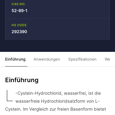
CAS NO.
52-89-1
HS CODE
292390
Einführung
Anwendungen
Spezifikationen
Weit
Einführung
L
-Cystein-Hydrochlorid, wasserfrei, ist die
wasserfreie Hydrochloridsalzform von L-
Cystein. Im Vergleich zur freien Basenform bietet