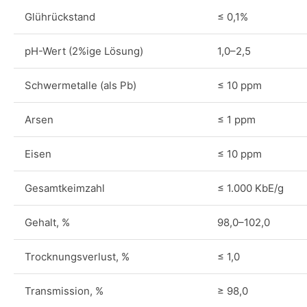
Glührückstand
≤ 0,1%
pH-Wert (2%ige Lösung)
1,0–2,5
Schwermetalle (als Pb)
≤ 10 ppm
Arsen
≤ 1 ppm
Eisen
≤ 10 ppm
Gesamtkeimzahl
≤ 1.000 KbE/g
Gehalt, %
98,0–102,0
Trocknungsverlust, %
≤ 1,0
Transmission, %
≥ 98,0