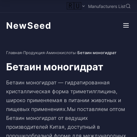
🇷🇺
Manufacturers List
NewSeed
Главная
›
Продукция
›
Аминокислоты
›
Бетаин моногидрат
Бетаин моногидрат
Бетаин моногидрат — гидратированная
кристаллическая форма триметилглицина,
широко применяемая в питании животных и
пищевых применениях.Мы поставляем оптом
Бетаин моногидрат от ведущих
производителей Китая, доступный в
порошкообразной форме для международных