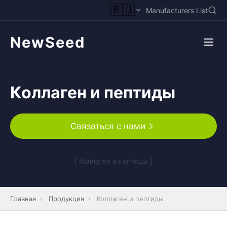
🇷🇺
Manufacturers List
NewSeed
Коллаген и пептиды
Связаться с нами
[ Коллаген и пептиды ]
Главная
›
Продукция
›
Коллаген и пептиды