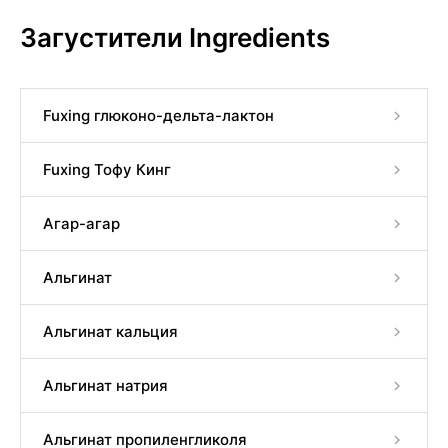
Загустители Ingredients
Fuxing глюконо-дельта-лактон
Fuxing Тофу Кинг
Агар-агар
Альгинат
Альгинат кальция
Альгинат натрия
Альгинат пропиленгликоля