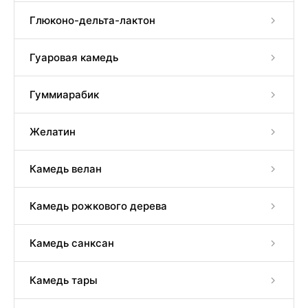
Глюконо-дельта-лактон
Гуаровая камедь
Гуммиарабик
Желатин
Камедь велан
Камедь рожкового дерева
Камедь санксан
Камедь тары