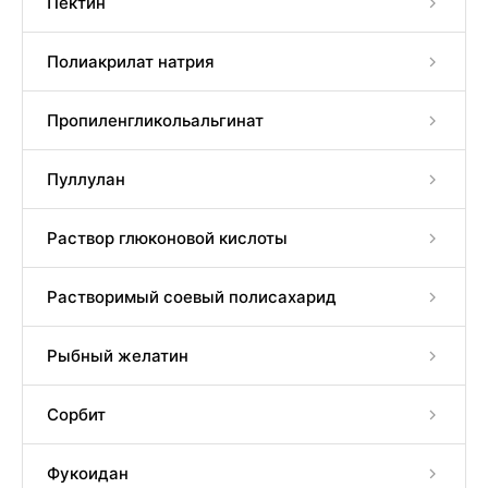
Пектин
Полиакрилат натрия
Пропиленгликольальгинат
Пуллулан
Раствор глюконовой кислоты
Растворимый соевый полисахарид
Рыбный желатин
Сорбит
Фукоидан