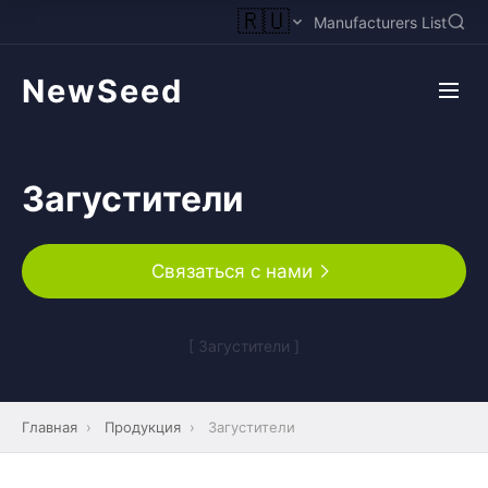
🇷🇺
Manufacturers List
NewSeed
Загустители
Связаться с нами
[ Загустители ]
Главная
›
Продукция
›
Загустители