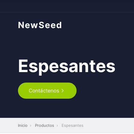
NewSeed
Espesantes
Contáctenos
Inicio
›
Productos
›
Espesantes