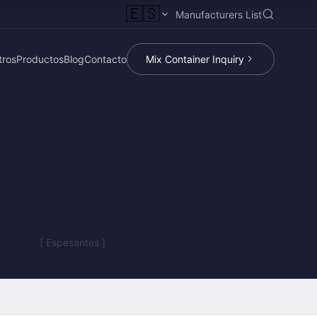
🇪🇸
Manufacturers List
tros
Productos
Blog
Contacto
Mix Container Inquiry
[ Espesantes ]