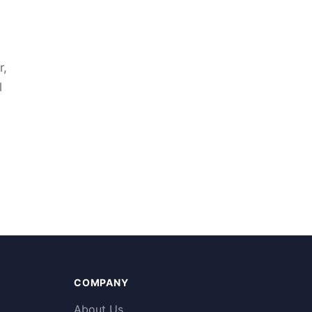
r,
l
COMPANY
About Us