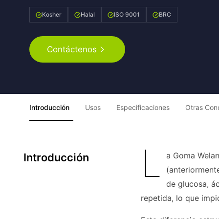
Kosher
Halal
ISO 9001
BRC
Contáctenos
Introducción
Usos
Especificaciones
Otras Con
L
a Goma Welan 
Introducción
(anteriormente
de glucosa, á
repetida, lo que impi