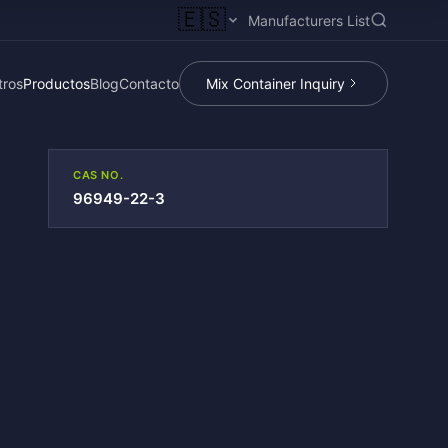
🇪🇸
Manufacturers List
tros
Productos
Blog
Contacto
Mix Container Inquiry
CAS NO.
96949-22-3