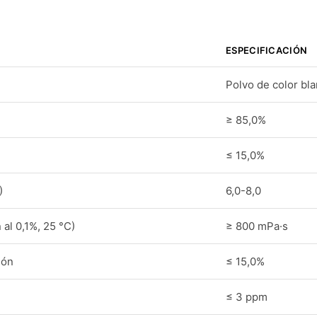
ESPECIFICACIÓN
Polvo de color bl
≥ 85,0%
≤ 15,0%
)
6,0-8,0
 al 0,1%, 25 °C)
≥ 800 mPa·s
ión
≤ 15,0%
≤ 3 ppm