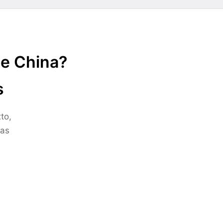
de China?
s
to,
ras