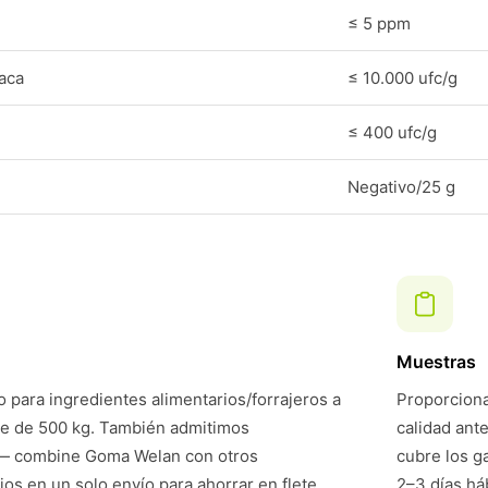
≤ 5 ppm
laca
≤ 10.000 ufc/g
≤ 400 ufc/g
Negativo/25 g
Muestras
 para ingredientes alimentarios/forrajeros a
Proporciona
te de 500 kg. También admitimos
calidad ant
— combine Goma Welan con otros
cubre los g
ios en un solo envío para ahorrar en flete.
2–3 días háb