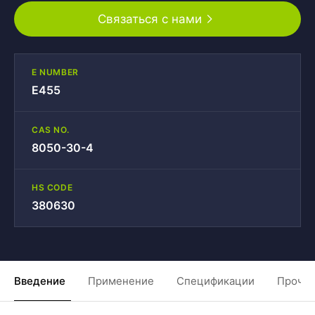
Связаться с нами
E NUMBER
E455
CAS NO.
8050-30-4
HS CODE
380630
Введение
Применение
Спецификации
Прочие