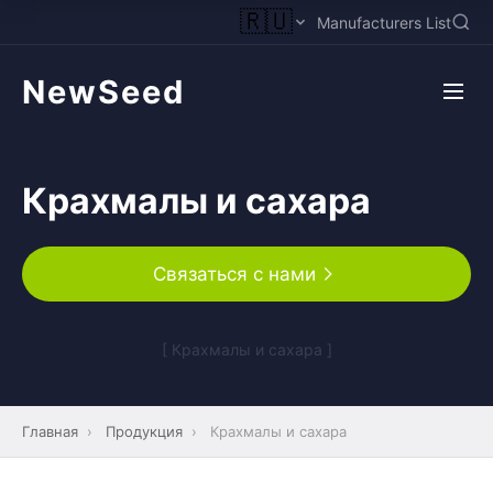
🇷🇺
Manufacturers List
NewSeed
Крахмалы и сахара
Связаться с нами
[ Крахмалы и сахара ]
Главная
›
Продукция
›
Крахмалы и сахара