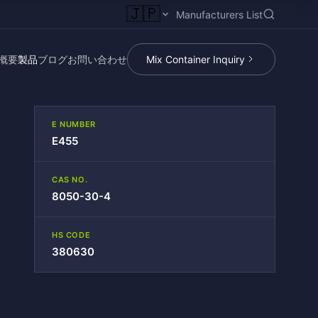
🇯🇵
Manufacturers List
概要
製品
ブログ
お問い合わせ
Mix Container Inquiry
E NUMBER
E455
CAS NO.
8050-30-4
HS CODE
380630