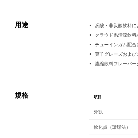
用途
炭酸・非炭酸飲料に
クラウド系清涼飲料
チューインガム配合
菓子グレーズおよび
濃縮飲料フレーバー
規格
項目
外観
軟化点（環球法）