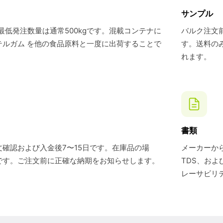
サンプル
最低発注数量は通常500kgです。混載コンテナに
バルク注文前
テルガム を他の食品原料と一度に出荷することで
す。送料の
れます。
書類
確認および入金後7〜15日です。在庫品の場
メーカーから
です。ご注文前に正確な納期をお知らせします。
TDS、お
レーサビリ