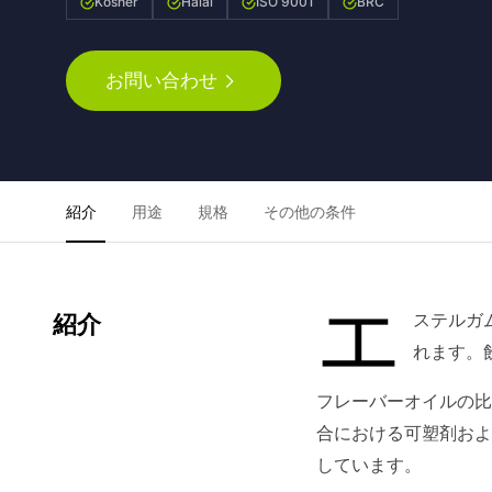
Kosher
Halal
ISO 9001
BRC
お問い合わせ
紹介
用途
規格
その他の条件
エ
ステルガ
紹介
れます。
フレーバーオイルの比
合における可塑剤およ
しています。