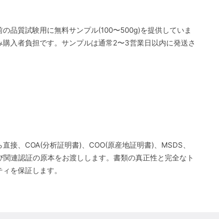
の品質試験用に無料サンプル(100〜500g)を提供していま
み購入者負担です。サンプルは通常2〜3営業日以内に発送さ
直接、COA(分析証明書)、COO(原産地証明書)、MSDS、
よび関連認証の原本をお渡しします。書類の真正性と完全なト
ティを保証します。