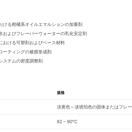
おける柑橘系オイルエマルションの加重剤
水およびフレーバーウォーターの乳化安定剤
における可塑剤およびベース材料
コーティングの被膜形成剤
システムの密度調整剤
規格
淡黄色～淡琥珀色の固体またはフレー
82 – 90°C