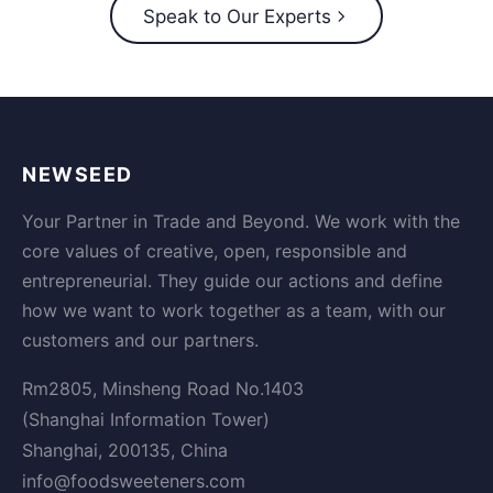
Speak to Our Experts
NEWSEED
Your Partner in Trade and Beyond. We work with the
core values of creative, open, responsible and
entrepreneurial. They guide our actions and define
how we want to work together as a team, with our
customers and our partners.
Rm2805, Minsheng Road No.1403
(Shanghai Information Tower)
Shanghai, 200135, China
info@foodsweeteners.com