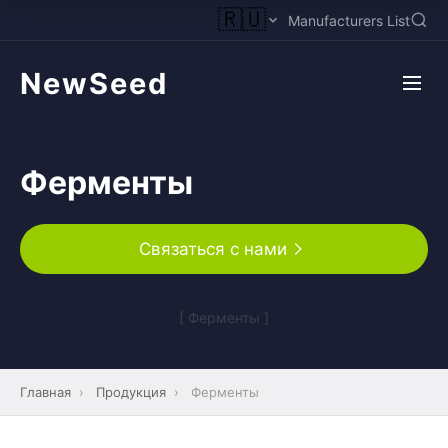
🇷🇺
Manufacturers List
NewSeed
Ферменты
Связаться с нами
[ Ферменты ]
Главная
›
Продукция
›
Ферменты