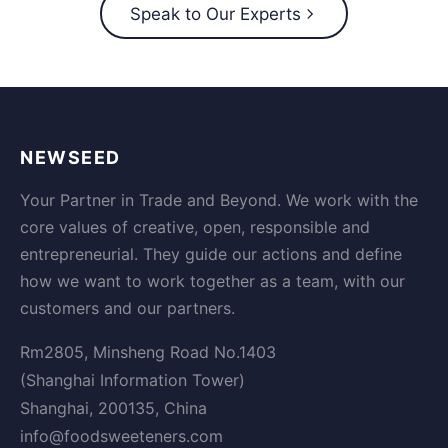
Speak to Our Experts
NEWSEED
Your Partner in Trade and Beyond. We work with the
core values of creative, open, responsible and
entrepreneurial. They guide our actions and define
how we want to work together as a team, with our
customers and our partners.
Rm2805, Minsheng Road No.1403
(Shanghai Information Tower)
Shanghai, 200135, China
info@foodsweeteners.com