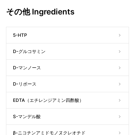
その他 Ingredients
5-HTP
D-グルコサミン
D-マンノース
D-リボース
EDTA（エチレンジアミン四酢酸）
S-マンデル酸
β-ニコチンアミドモノヌクレオチド