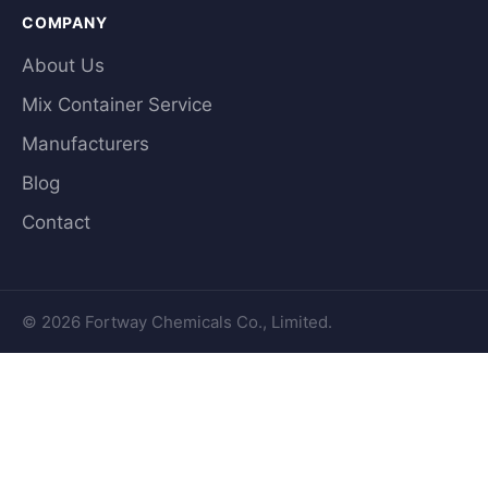
COMPANY
About Us
Mix Container Service
Manufacturers
Blog
Contact
© 2026 Fortway Chemicals Co., Limited.