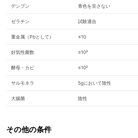
デンプン
青色を呈さない
ゼラチン
試験適合
重金属（Pbとして）
≤10
好気性菌数
≤10³
酵母・カビ
≤10²
サルモネラ
5gにおいて陰性
大腸菌
陰性
その他の条件