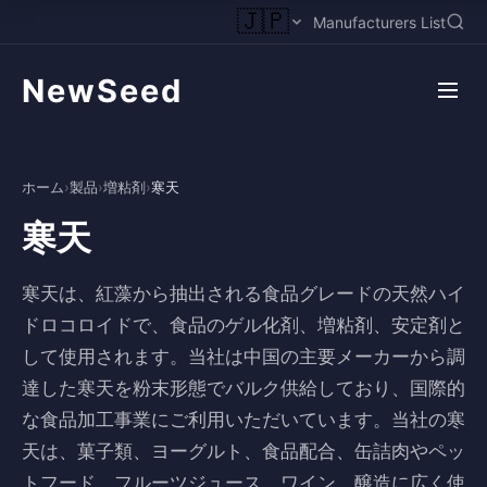
🇯🇵
Manufacturers List
NewSeed
ホーム
›
製品
›
増粘剤
›
寒天
寒天
寒天は、紅藻から抽出される食品グレードの天然ハイ
ドロコロイドで、食品のゲル化剤、増粘剤、安定剤と
して使用されます。当社は中国の主要メーカーから調
達した寒天を粉末形態でバルク供給しており、国際的
な食品加工事業にご利用いただいています。当社の寒
天は、菓子類、ヨーグルト、食品配合、缶詰肉やペッ
トフード、フルーツジュース、ワイン、醸造に広く使