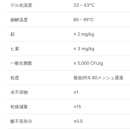
ゲル化温度
32 – 43°C
融解温度
80 – 95°C
鉛
≤ 2 mg/kg
ヒ素
≤ 3 mg/kg
一般生菌数
≤ 5,000 CFU/g
粒度
最低95% 80メッシュ通過
水不溶物
≤1
乾燥減量
≤15
酸不溶灰分
≤0.5