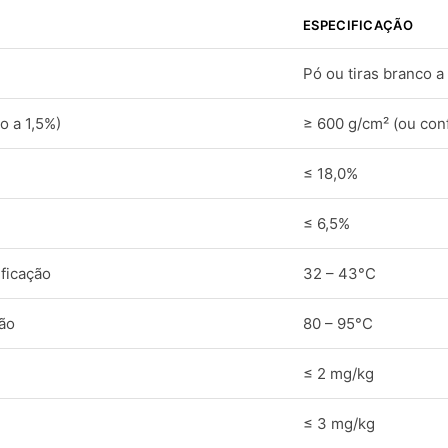
ESPECIFICAÇÃO
Pó ou tiras branco a
o a 1,5%)
≥ 600 g/cm² (ou con
≤ 18,0%
≤ 6,5%
ficação
32 – 43°C
ão
80 – 95°C
≤ 2 mg/kg
≤ 3 mg/kg