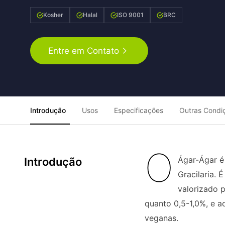
Kosher
Halal
ISO 9001
BRC
Entre em Contato
Introdução
Usos
Especificações
Outras Condi
O
Ágar-Ágar é
Introdução
Gracilaria. 
valorizado 
quanto 0,5-1,0%, e a
veganas.