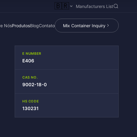
🇧🇷
Manufacturers List
re Nós
Produtos
Blog
Contato
Mix Container Inquiry
E NUMBER
E406
CAS NO.
9002-18-0
HS CODE
130231