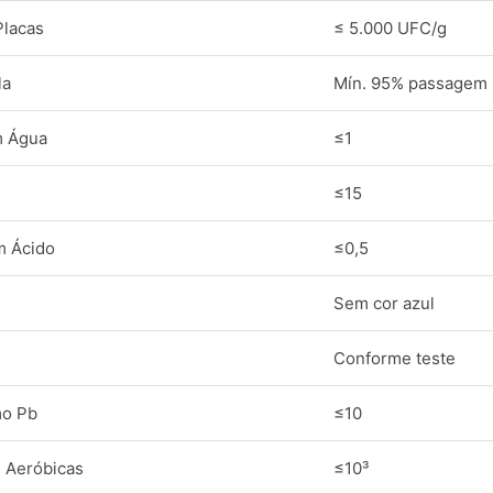
Placas
≤ 5.000 UFC/g
la
Mín. 95% passagem
m Água
≤1
≤15
m Ácido
≤0,5
Sem cor azul
Conforme teste
mo Pb
≤10
 Aeróbicas
≤10³