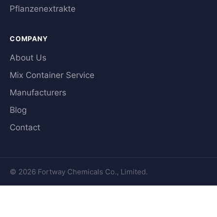
Pflanzenextrakte
COMPANY
About Us
Mix Container Service
Manufacturers
Blog
Contact
© 2026 Fortway Chemicals Co., Limited.