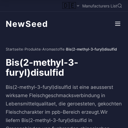
🇩🇪
Manufacturers List
NewSeed
Startseite
›
Produkte
›
Aromastoffe
›
Bis(2-methyl-3-furyl)disulfid
Bis(2-methyl-3-
furyl)disulfid
Bis(2-methyl-3-furyl)disulfid ist eine aeusserst
wirksame Fleischgeschmacksverbindung in
Lebensmittelqualitaet, die geroesteten, gekochten
Fleischcharakter im ppb-Bereich erzeugt.Wir
liefern Bis(2-methyl-3-furyl)disulfid in