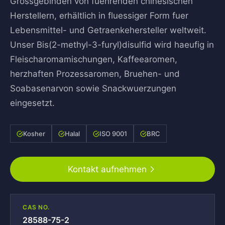
Grossgebinden von fuehrenden chinesischen
Herstellern, erhältlich in fluessiger Form fuer
Lebensmittel- und Getraenkehersteller weltweit.
Unser Bis(2-methyl-3-furyl)disulfid wird haeufig in
Fleischaromamischungen, Kaffeearomen,
herzhaften Prozessaromen, Bruehen- und
Soabasenarvon sowie Snackwuerzungen
eingesetzt.
Kosher
Halal
ISO 9001
BRC
Kontakt aufnehmen
CAS NO.
28588-75-2